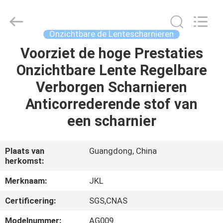
Hardware
Products
Co.,Ltd.
All
Rights
Onzichtbare de Lentescharnieren
Reserved.
Developed
by
Voorziet de hoge Prestaties
HUIS
ECER
Onzichtbare Lente Regelbare
PRODUCTEN
Verborgen Scharnieren
Anticorrederende stof van
ONGEVEER
een scharnier
ONS
Plaats van
Guangdong, China
herkomst:
FABRIEKSREIS
Merknaam:
JKL
KWALITEITSCONTROLE
Certificering:
SGS,CNAS
Modelnummer:
AG009