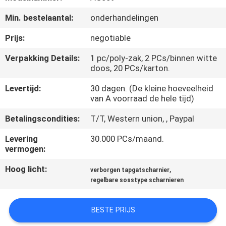
CONTACTEER
Min. bestelaantal:
onderhandelingen
ONS
Prijs:
negotiable
NIEUWS
Verpakking Details:
1 pc/poly-zak, 2 PCs/binnen witte
doos, 20 PCs/karton.
GEVALLEN
Levertijd:
30 dagen. (De kleine hoeveelheid
van A voorraad de hele tijd)
SITEMAP
Betalingscondities:
T/T, Western union, , Paypal
Levering
30.000 PCs/maand.
PRIVACY
vermogen:
POLICY
Hoog licht:
,
verborgen tapgatscharnier
regelbare sosstype scharnieren
BESTE PRIJS