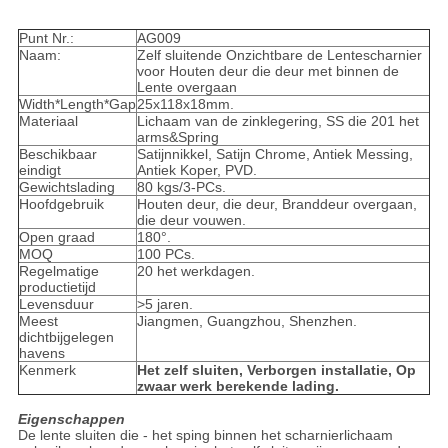
Punt Nr.:
AG009
Naam:
Zelf sluitende Onzichtbare de Lentescharnier
voor Houten deur die deur met binnen de
Lente overgaan
Width*Length*Gap
25x118x18mm.
Materiaal
Lichaam van de zinklegering, SS die 201 het
arms&Spring
Beschikbaar
Satijnnikkel, Satijn Chrome, Antiek Messing,
eindigt
Antiek Koper, PVD.
Gewichtslading
80 kgs/3-PCs.
Hoofdgebruik
Houten deur, die deur, Branddeur overgaan,
die deur vouwen.
Open graad
180°.
MOQ
100 PCs.
Regelmatige
20 het werkdagen.
productietijd
Levensduur
>5 jaren.
Meest
Jiangmen, Guangzhou, Shenzhen.
dichtbijgelegen
havens
Kenmerk
Het zelf sluiten, Verborgen installatie, Op
zwaar werk berekende lading.
Eigenschappen
De lente sluiten die - het sping binnen het scharnierlichaam