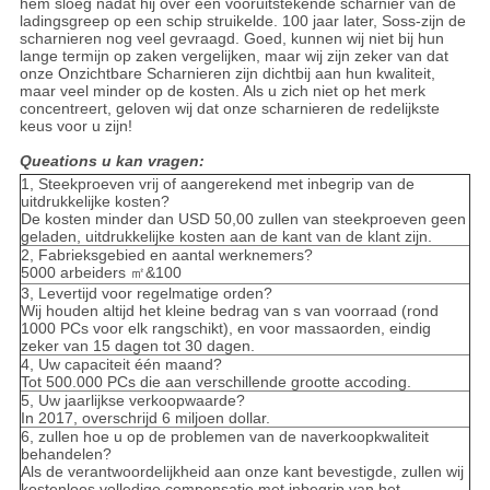
hem sloeg nadat hij over een vooruitstekende scharnier van de
ladingsgreep op een schip struikelde. 100 jaar later, Soss-zijn de
scharnieren nog veel gevraagd. Goed, kunnen wij niet bij hun
lange termijn op zaken vergelijken, maar wij zijn zeker van dat
onze Onzichtbare Scharnieren zijn dichtbij aan hun kwaliteit,
maar veel minder op de kosten. Als u zich niet op het merk
concentreert, geloven wij dat onze scharnieren de redelijkste
keus voor u zijn!
Queations u kan vragen:
1, Steekproeven vrij of aangerekend met inbegrip van de
uitdrukkelijke kosten?
De kosten minder dan USD 50,00 zullen van steekproeven geen
geladen, uitdrukkelijke kosten aan de kant van de klant zijn.
2, Fabrieksgebied en aantal werknemers?
5000 arbeiders ㎡&100
3, Levertijd voor regelmatige orden?
Wij houden altijd het kleine bedrag van s van voorraad (rond
1000 PCs voor elk rangschikt), en voor massaorden, eindig
zeker van 15 dagen tot 30 dagen.
4, Uw capaciteit één maand?
Tot 500.000 PCs die aan verschillende grootte accoding.
5, Uw jaarlijkse verkoopwaarde?
In 2017, overschrijd 6 miljoen dollar.
6, zullen hoe u op de problemen van de naverkoopkwaliteit
behandelen?
Als de verantwoordelijkheid aan onze kant bevestigde, zullen wij
kostenloos volledige compensatie met inbegrip van het