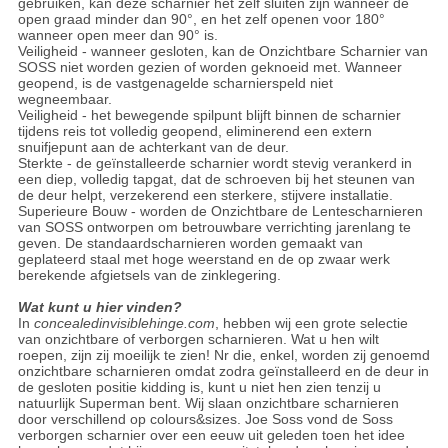
gebruiken, kan deze scharnier het zelf sluiten zijn wanneer de
open graad minder dan 90°, en het zelf openen voor 180°
wanneer open meer dan 90° is.
Veiligheid - wanneer gesloten, kan de Onzichtbare Scharnier van
SOSS niet worden gezien of worden geknoeid met. Wanneer
geopend, is de vastgenagelde scharnierspeld niet
wegneembaar.
Veiligheid - het bewegende spilpunt blijft binnen de scharnier
tijdens reis tot volledig geopend, eliminerend een extern
snuifjepunt aan de achterkant van de deur.
Sterkte - de geïnstalleerde scharnier wordt stevig verankerd in
een diep, volledig tapgat, dat de schroeven bij het steunen van
de deur helpt, verzekerend een sterkere, stijvere installatie.
Superieure Bouw - worden de Onzichtbare de Lentescharnieren
van SOSS ontworpen om betrouwbare verrichting jarenlang te
geven. De standaardscharnieren worden gemaakt van
geplateerd staal met hoge weerstand en de op zwaar werk
berekende afgietsels van de zinklegering.
Wat kunt u hier vinden?
In
concealedinvisiblehinge.com
, hebben wij een grote selectie
van onzichtbare of verborgen scharnieren. Wat u hen wilt
roepen, zijn zij moeilijk te zien! Nr die, enkel, worden zij genoemd
onzichtbare scharnieren omdat zodra geïnstalleerd en de deur in
de gesloten positie kidding is, kunt u niet hen zien tenzij u
natuurlijk Superman bent. Wij slaan onzichtbare scharnieren
door verschillend op colours&sizes. Joe Soss vond de Soss
verborgen scharnier over een eeuw uit geleden toen het idee