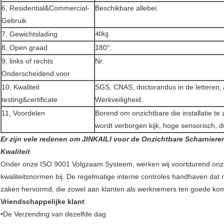
6, Residential&Commercial-
Beschikbare allebei.
Gebruik
7, Gewichtslading
40kg
8, Open graad
180°.
9, links of rechts
Nr.
Onderscheidend voor
10, Kwaliteit
SGS, CNAS, doctorandus in de letteren, 
testing&certificate
Werkveiligheid.
11, Voordelen
Borend om onzichtbare die installatie te 
wordt verborgen kijk, hoge sensorisch, d
Er zijn vele redenen om JINKAILI voor de Onzichtbare Scharniere
Kwaliteit
Onder onze ISO 9001 Volgzaam Systeem, werken wij voortdurend onze f
kwaliteitsnormen bij. De regelmatige interne controles handhaven dat n
zaken hervormd, die zowel aan klanten als werknemers ten goede ko
Vriendschappelijke klant
•De Verzending van dezelfde dag