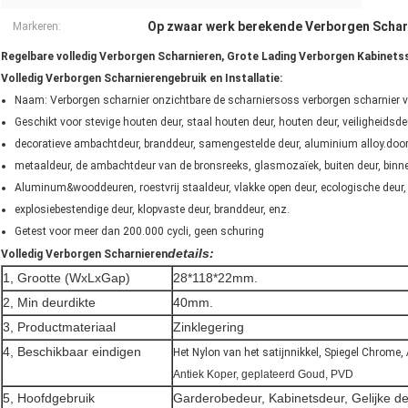
Op zwaar werk berekende Verborgen Schar
Markeren:
Regelbare volledig Verborgen Scharnieren, Grote Lading Verborgen Kabinets
Volledig Verborgen Scharnierengebruik en Installatie:
Naam: Verborgen scharnier onzichtbare de scharniersoss verborgen scharnier
Geschikt voor stevige houten deur, staal houten deur, houten deur, veiligheidsde
decoratieve ambachtdeur, branddeur, samengestelde deur, aluminium alloy.door,
metaaldeur, de ambachtdeur van de bronsreeks, glasmozaïek, buiten deur, binn
Aluminum&wooddeuren, roestvrij staaldeur, vlakke open deur, ecologische deur,
explosiebestendige deur, klopvaste deur, branddeur, enz.
Getest voor meer dan 200.000 cycli, geen schuring
details:
Volledig Verborgen Scharnieren
1, Grootte (WxLxGap)
28*118*22mm.
2, Min deurdikte
40mm.
3, Productmateriaal
Zinklegering
4, Beschikbaar eindigen
Het Nylon van het satijnnikkel, Spiegel Chrome,
Antiek Koper, geplateerd Goud, PVD
5, Hoofdgebruik
Garderobedeur, Kabinetsdeur, Gelijke de