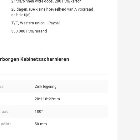
2 PCs/binnen witte doos, 200 PCs/karton.
20 dagen. (De kleine hoeveelheid van A voorraad
de hele tijd)
T/T, Western union, , Paypal
500.000 PCs/maand
erborgen Kabinetsscharnieren
aal:
Zink legering
28*118*22mm
raad:
180°
urdikte:
50 mm