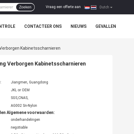
Vraag een offerte aan
Zoeken
|
Dutch
NTROLE
CONTACTEER ONS
NIEUWS
GEVALLEN
g Verborgen Kabinetsscharnieren
ing Verborgen Kabinetsscharnieren
t:
Jiangmen, Guangdong
JKL or OEM
SGS,CNAS,
AG002 Sn-Nylon
den Algemene voorwaarden:
onderhandelingen
negotiable