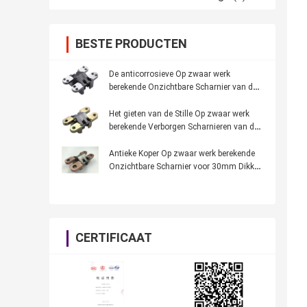
BESTE PRODUCTEN
De anticorrosieve Op zwaar werk
berekende Onzichtbare Scharnier van de
Zinklegering voor de Ingangsdeur van de
Villadeur
Het gieten van de Stille Op zwaar werk
berekende Verborgen Scharnieren van de
Zinklegering voor Lichte Binnenlandse
Houten Deur
Antieke Koper Op zwaar werk berekende
Onzichtbare Scharnier voor 30mm Dikke
Binnenlandse Houten Deur
CERTIFICAAT