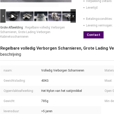
Verpakking Details:
Levertijd:
Betalingscondities:
Levering vermogen:
Grote Afbeelding :
Regelbare volledig Verborgen
Scharnieren, Grote Lading Verborgen
Contact
Kabinetsscharnieren
Regelbare volledig Verborgen Scharnieren, Grote Lading V
beschrijving
naam:
Volledig Verborgen Scharnieren
Materi
Gewichtslading:
40KG
Maat:
Oppervlakteafwerking:
Het Nylon van het satijnnikkel
Open G
Gewicht:
785g
Min de
levensduur:
>5 jaren