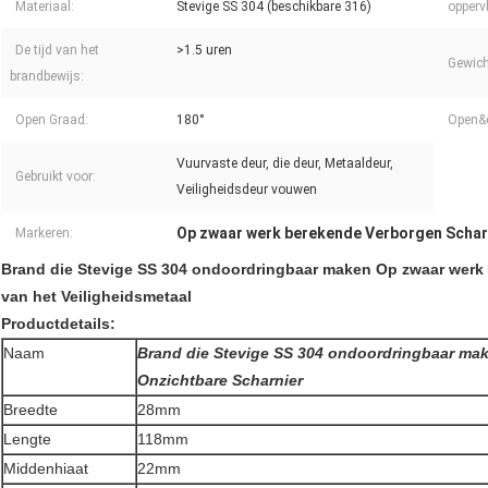
Materiaal:
Stevige SS 304 (beschikbare 316)
opperv
De tijd van het
>1.5 uren
Gewich
brandbewijs:
Open Graad:
180°
Open&c
Vuurvaste deur, die deur, Metaaldeur,
Gebruikt voor:
Veiligheidsdeur vouwen
Op zwaar werk berekende Verborgen Schar
Markeren:
Brand die Stevige SS 304 ondoordringbaar maken Op zwaar werk 
van het Veiligheidsmetaal
Productdetails:
Naam
Brand die Stevige SS 304 ondoordringbaar ma
Onzichtbare Scharnier
Breedte
28mm
Lengte
118mm
Middenhiaat
22mm