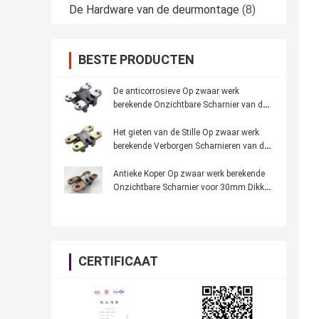
De Hardware van de deurmontage
(8)
BESTE PRODUCTEN
De anticorrosieve Op zwaar werk
berekende Onzichtbare Scharnier van de
Zinklegering voor de Ingangsdeur van de
Villadeur
Het gieten van de Stille Op zwaar werk
berekende Verborgen Scharnieren van de
Zinklegering voor Lichte Binnenlandse
Houten Deur
Antieke Koper Op zwaar werk berekende
Onzichtbare Scharnier voor 30mm Dikke
Binnenlandse Houten Deur
CERTIFICAAT