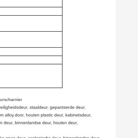
eurscharnier
eiligheidsdeur, staaldeur, gepantserde deur,
alloy.door, houten plastic deur, kabinetsdeur,
n deur, binnenlandse deur, houten deur,
akke open deur, ecologische deur, binnenlandse deur,