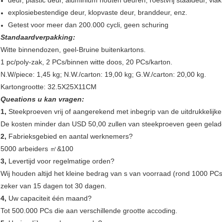
explosiebestendige deur, klopvaste deur, branddeur, enz.
Getest voor meer dan 200.000 cycli, geen schuring
Standaardverpakking:
Witte binnendozen, geel-Bruine buitenkartons.
1 pc/poly-zak, 2 PCs/binnen witte doos, 20 PCs/karton.
N.W/piece: 1,45 kg; N.W./carton: 19,00 kg; G.W./carton: 20,00 kg.
Kartongrootte: 32.5X25X11CM
Queations u kan vragen:
1,
Steekproeven vrij of aangerekend met inbegrip van de uitdrukkelijk
De kosten minder dan USD 50,00 zullen van steekproeven geen geladen,
2,
Fabrieksgebied en aantal werknemers?
5000 arbeiders ㎡&100
3,
Levertijd voor regelmatige orden?
Wij houden altijd het kleine bedrag van s van voorraad (rond 1000 PCs
zeker van 15 dagen tot 30 dagen.
4,
Uw capaciteit één maand?
Tot 500.000 PCs die aan verschillende grootte accoding.