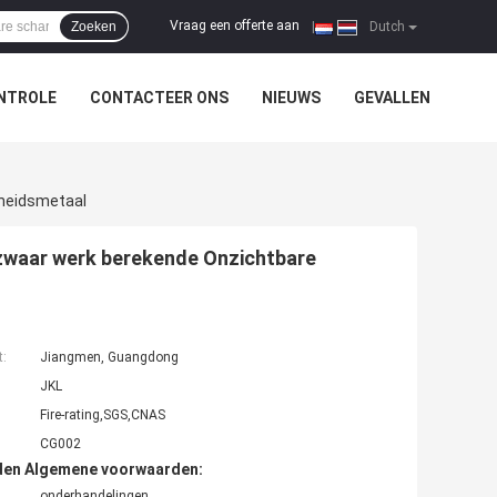
Vraag een offerte aan
Zoeken
|
Dutch
NTROLE
CONTACTEER ONS
NIEUWS
GEVALLEN
gheidsmetaal
zwaar werk berekende Onzichtbare
t:
Jiangmen, Guangdong
JKL
Fire-rating,SGS,CNAS
CG002
den Algemene voorwaarden:
onderhandelingen