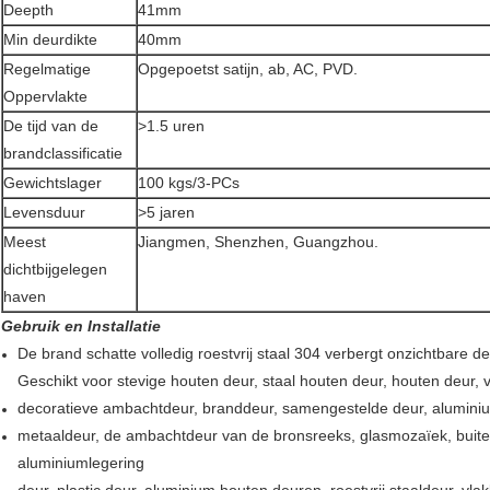
Deepth
41mm
Min deurdikte
40mm
Regelmatige
Opgepoetst satijn, ab, AC, PVD.
Oppervlakte
De tijd van de
>1.5 uren
brandclassificatie
Gewichtslager
100 kgs/3-PCs
Levensduur
>5 jaren
Meest
Jiangmen, Shenzhen, Guangzhou.
dichtbijgelegen
haven
Gebruik en Installatie
De brand schatte volledig roestvrij staal 304 verbergt onzichtbare d
Geschikt voor stevige houten deur, staal houten deur, houten deur, v
decoratieve ambachtdeur, branddeur, samengestelde deur, aluminium 
metaaldeur, de ambachtdeur van de bronsreeks, glasmozaïek, buite
aluminiumlegering
deur, plastic deur, aluminium houten deuren, roestvrij staaldeur, vl