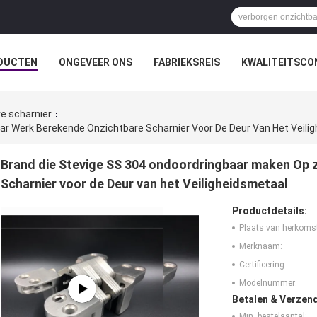
DUCTEN
ONGEVEER ONS
FABRIEKSREIS
KWALITEITSCO
e scharnier
r Werk Berekende Onzichtbare Scharnier Voor De Deur Van Het Veili
Brand die Stevige SS 304 ondoordringbaar maken Op 
Scharnier voor de Deur van het Veiligheidsmetaal
Productdetails:
Plaats van herkoms
Merknaam:
Certificering:
Modelnummer:
Betalen & Verzen
Min. bestelaantal: