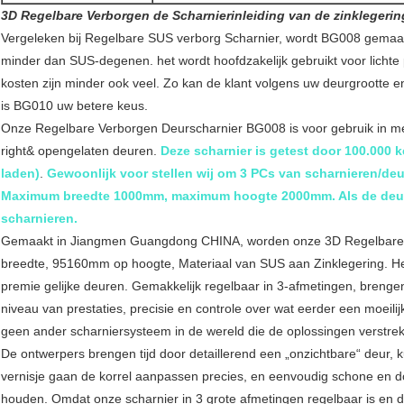
3D Regelbare Verborgen de Scharnierinleiding van de zinklegerin
Vergeleken bij Regelbare SUS verborg Scharnier, wordt BG008 gemaakt
minder dan SUS-degenen. het wordt hoofdzakelijk gebruikt voor lichte
kosten zijn minder ook veel. Zo kan de klant volgens uw deurgrootte en
is BG010 uw betere keus.
Onze Regelbare Verborgen Deurscharnier BG008 is voor gebruik in met
right& opengelaten deuren.
Deze scharnier is getest door 100.000 
laden)
.
Gewoonlijk voor stellen wij om 3 PCs van scharnieren/deu
Maximum breedte 1000mm, maximum hoogte 2000mm. Als de deurho
scharnieren.
Gemaakt in Jiangmen Guangdong CHINA, worden onze 3D Regelbare
breedte, 95160mm op hoogte, Materiaal van SUS aan Zinklegering. He
premie gelijke deuren. Gemakkelijk regelbaar in 3-afmetingen, brenge
niveau van prestaties, precisie en controle over wat eerder een moeili
geen ander scharniersysteem in de wereld die de oplossingen verstrek
De ontwerpers brengen tijd door detaillerend een „onzichtbare“ deur, 
vernisje gaan de korrel aanpassen precies, en eenvoudig schone en do
houden. Omdat onze scharnier in 3 grote afmetingen regelbaar is en 