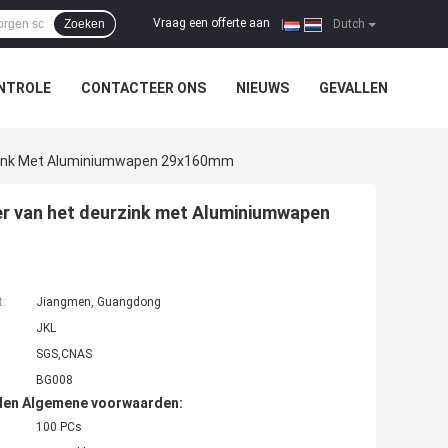
Vraag een offerte aan
Zoeken
|
Dutch
NTROLE
CONTACTEER ONS
NIEUWS
GEVALLEN
rzink Met Aluminiumwapen 29x160mm
er van het deurzink met Aluminiumwapen
t:
Jiangmen, Guangdong
JKL
SGS,CNAS
BG008
den Algemene voorwaarden:
100 PCs