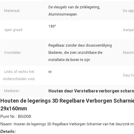
De vleugels van de zinklegering,
Materiaal:
De oppe
Aluminiumwapen.
180°
open graad:
Aanpa
Regelbaar zonder deur disassemblying
Voordelen:
bladeren, die zien onzichtbare die
Maxim
installatie de boren te zijn
Links of rechts het
nr
Deur 
onderscheiden voor:
Houten deur Verstelbare verborgen scharn
Markeren:
Houten de legerings 3D Regelbare Verborgen Scharni
29x160mm
Punt Nr.: BG008
Naam:
Houten de legerings 3D Regelbare Verborgen Scharnier van het deurzi
Details: