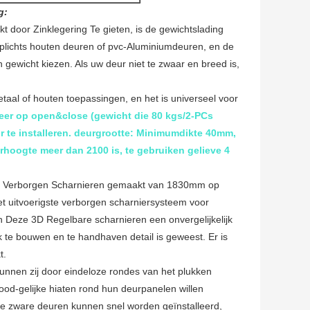
g:
 door Zinklegering Te gieten, is de gewichtslading
 plichts houten deuren of pvc-Aluminiumdeuren, en de
 gewicht kiezen. Als uw deur niet te zwaar en breed is,
aal of houten toepassingen, en het is universeel voor
keer op open&close (gewicht die 80 kgs/2-PCs
r te installeren. deurgrootte: Minimumdikte 40mm,
ogte meer dan 2100 is, te gebruiken gelieve 4
 Verborgen Scharnieren gemaakt van 1830mm op
t uitvoerigste verborgen scharniersysteem voor
n Deze 3D Regelbare scharnieren een onvergelijkelijk
jk te bouwen en te handhaven detail is geweest. Er is
t.
kunnen zij door eindeloze rondes van het plukken
od-gelijke hiaten rond hun deurpanelen willen
de zware deuren kunnen snel worden geïnstalleerd,