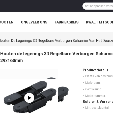
DUCTEN
ONGEVEER ONS
FABRIEKSREIS
KWALITEITSCO
Houten De Legerings 3D Regelbare Verborgen Scharnier Van Het Deu
Houten de legerings 3D Regelbare Verborgen Scharni
29x160mm
Productdetails:
Plaats van herkoms
Merknaam:
Certificering:
Modelnummer:
Betalen & Verzen
Min. bestelaantal: