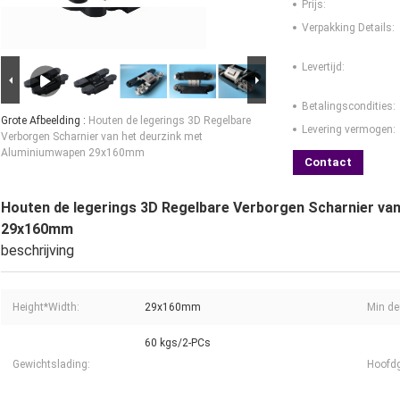
Prijs:
Verpakking Details:
Levertijd:
Betalingscondities:
Grote Afbeelding :
Houten de legerings 3D Regelbare
Levering vermogen:
Verborgen Scharnier van het deurzink met
Aluminiumwapen 29x160mm
Contact
Houten de legerings 3D Regelbare Verborgen Scharnier va
29x160mm
beschrijving
Height*Width:
29x160mm
Min de
60 kgs/2-PCs
Gewichtslading:
Hoofdg