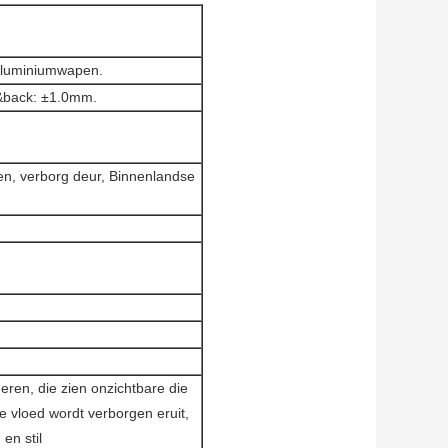
 Aluminiumwapen.
&back: ±1.0mm.
en, verborg deur, Binnenlandse
ren, die zien onzichtbare die
ige vloed wordt verborgen eruit,
en stil