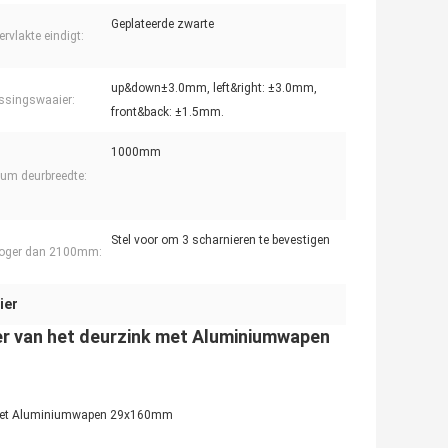
Geplateerde zwarte
rvlakte eindigt:
up&down±3.0mm, left&right: ±3.0mm,
ssingswaaier:
front&back: ±1.5mm.
1000mm
um deurbreedte:
Stel voor om 3 scharnieren te bevestigen
hoger dan 2100mm:
ier
er van het deurzink met Aluminiumwapen
nk met Aluminiumwapen 29x160mm