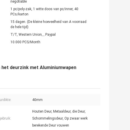
negotiable
1 pc/poly-zak, 1 witte doos van pc/inner, 40
PCs/karton
15 dagen. (De kleine hoeveelheid van A voorraad
de hele tijd)
T/T, Western Union, , Paypal
10.000 PCS/Month
n het deurzink met Aluminiumwapen
urdikte:
40mm
Houten Deur, Metaaldeur, die Deur,
ebruik:
Schommelingsdeur, Op zwaar werk
berekende Deur vouwen